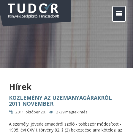
TUDOR
Főoldal
Könyvelő, Szolgáltató, Tanácsadó Kft
Szolgáltatásaink
Nonprofit szervezetek
Áraink
Kapcsolat
Hírek
Hírek
KÖZLEMÉNY AZ ÜZEMANYAGÁRAKRÓL
2011 NOVEMBER
2011. október 20.
2739 megtekintés
A személyi jövedelemadóról szóló - többször módosított -
1995. évi CXVII. törvény 82. § (2) bekezdése arra kötelezi az