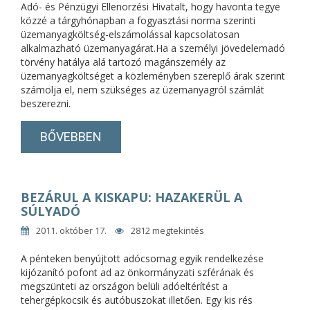
Adó- és Pénzügyi Ellenorzési Hivatalt, hogy havonta tegye
közzé a tárgyhónapban a fogyasztási norma szerinti
üzemanyagköltség-elszámolással kapcsolatosan
alkalmazható üzemanyagárat.Ha a személyi jövedelemadó
törvény hatálya alá tartozó magánszemély az
üzemanyagköltséget a közleményben szereplő árak szerint
számolja el, nem szükséges az üzemanyagról számlát
beszerezni.
BŐVEBBEN
BEZÁRUL A KISKAPU: HAZAKERÜL A
SÚLYADÓ
2011. október 17.
2812 megtekintés
A pénteken benyújtott adócsomag egyik rendelkezése
kijózanító pofont ad az önkormányzati szférának és
megszünteti az országon belüli adóeltérítést a
tehergépkocsik és autóbuszokat illetően. Egy kis rés