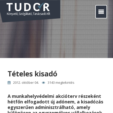
TUDOR
Főoldal
Könyvelő, Szolgáltató, Tanácsadó Kft
Szolgáltatásaink
Nonprofit szervezetek
Áraink
Kapcsolat
Tételes kisadó
Hírek
2012. október 04.
3143 megtekintés
A munkahelyvédelmi akcióterv részeként
hétfőn elfogadott új adónem, a kisadózás
egyszerűen adminisztrálható, amely
különösen az egyszemélyes vállalkozások