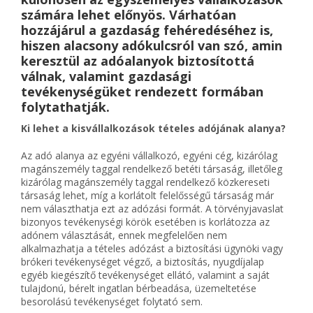
számára lehet előnyös. Várhatóan
hozzájárul a gazdaság fehéredéséhez is,
hiszen alacsony adókulcsról van szó, amin
keresztül az adóalanyok biztosítottá
válnak, valamint gazdasági
tevékenységüket rendezett formában
folytathatják.
Ki lehet a kisvállalkozások tételes adójának alanya?
Az adó alanya az egyéni vállalkozó, egyéni cég, kizárólag
magánszemély taggal rendelkező betéti társaság, illetőleg
kizárólag magánszemély taggal rendelkező közkereseti
társaság lehet, míg a korlátolt felelősségű társaság már
nem választhatja ezt az adózási formát. A törvényjavaslat
bizonyos tevékenységi körök esetében is korlátozza az
adónem választását, ennek megfelelően nem
alkalmazhatja a tételes adózást a biztosítási ügynöki vagy
brókeri tevékenységet végző, a biztosítás, nyugdíjalap
egyéb kiegészítő tevékenységet ellátó, valamint a saját
tulajdonú, bérelt ingatlan bérbeadása, üzemeltetése
besorolású tevékenységet folytató sem.