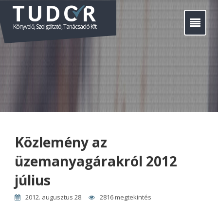
TUDOR
Főoldal
Könyvelő, Szolgáltató, Tanácsadó Kft
Szolgáltatásaink
Nonprofit szervezetek
Áraink
Kapcsolat
Közlemény az
Hírek
üzemanyagárakról 2012
július
2012. augusztus 28.
2816 megtekintés