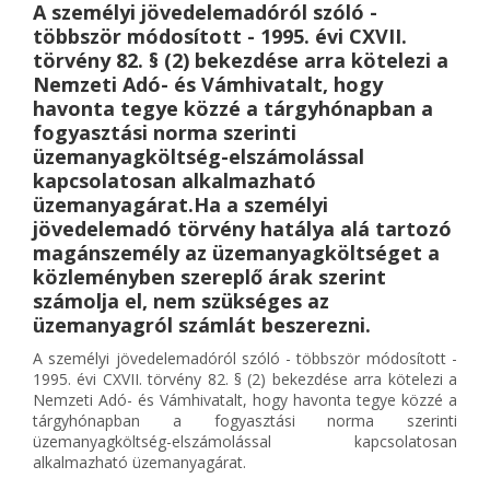
A személyi jövedelemadóról szóló -
többször módosított - 1995. évi CXVII.
törvény 82. § (2) bekezdése arra kötelezi a
Nemzeti Adó- és Vámhivatalt, hogy
havonta tegye közzé a tárgyhónapban a
fogyasztási norma szerinti
üzemanyagköltség-elszámolással
kapcsolatosan alkalmazható
üzemanyagárat.Ha a személyi
jövedelemadó törvény hatálya alá tartozó
magánszemély az üzemanyagköltséget a
közleményben szereplő árak szerint
számolja el, nem szükséges az
üzemanyagról számlát beszerezni.
A személyi jövedelemadóról szóló - többször módosított -
1995. évi CXVII. törvény 82. § (2) bekezdése arra kötelezi a
Nemzeti Adó- és Vámhivatalt, hogy havonta tegye közzé a
tárgyhónapban a fogyasztási norma szerinti
üzemanyagköltség-elszámolással kapcsolatosan
alkalmazható üzemanyagárat.