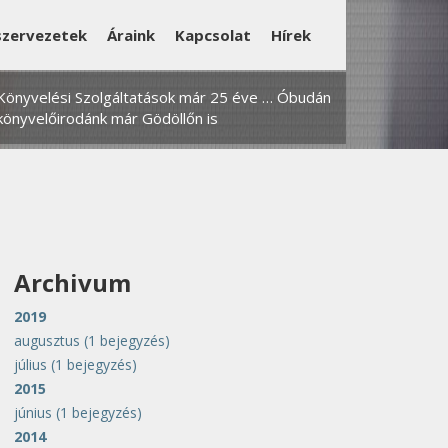
szervezetek
Áraink
Kapcsolat
Hírek
Könyvelési Szolgáltatások már 25 éve … Óbudán
könyvelőirodánk már Gödöllőn is
Archivum
2019
augusztus
(1 bejegyzés)
július
(1 bejegyzés)
2015
június
(1 bejegyzés)
2014