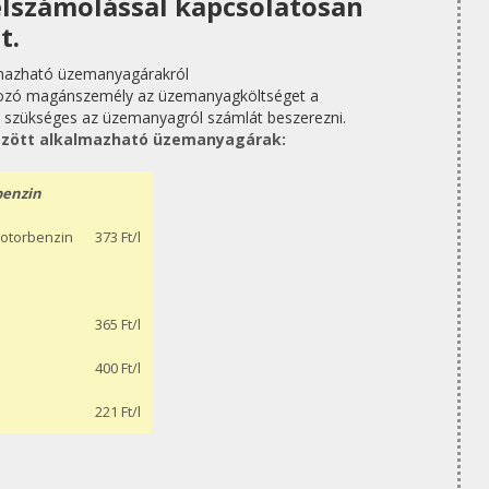
lszámolással kapcsolatosan
t.
lmazható üzemanyagárakról
rtozó magánszemély az üzemanyagköltséget a
m szükséges az üzemanyagról számlát beszerezni.
között alkalmazható üzemanyagárak:
benzin
motorbenzin
373 Ft/l
365 Ft/l
400 Ft/l
221 Ft/l