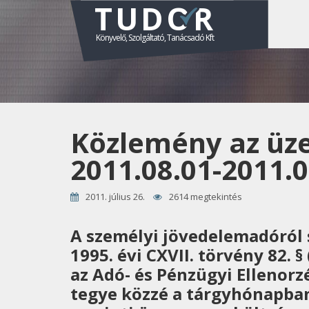
TUDOR
Könyvelő, Szolgáltató, Tanácsadó Kft
Közlemény az üz
2011.08.01-2011.0
2011. július 26.
2614 megtekintés
A személyi jövedelemadóról s
1995. évi CXVII. törvény 82. §
az Adó- és Pénzügyi Ellenorz
tegye közzé a tárgyhónapba