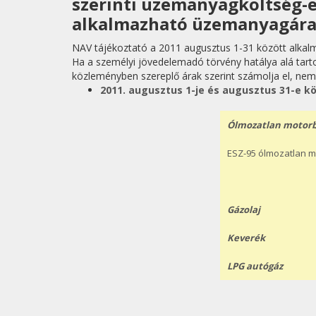
szerinti üzemanyagköltség-e
alkalmazható üzemanyagára
NAV tájékoztató a 2011 augusztus 1-31 között alka
Ha a személyi jövedelemadó törvény hatálya alá ta
közleményben szereplő árak szerint számolja el, ne
2011. augusztus 1-je és augusztus 31-e 
Ólmozatlan motor
ESZ-95 ólmozatlan 
Gázolaj
Keverék
LPG autógáz