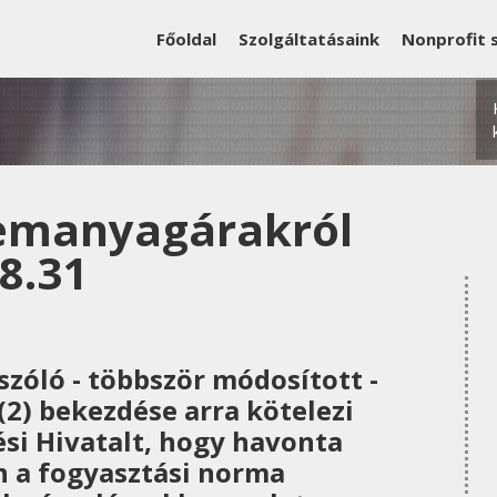
Főoldal
Szolgáltatásaink
Nonprofit 
emanyagárakról
8.31
zóló - többször módosított -
 (2) bekezdése arra kötelezi
ési Hivatalt, hogy havonta
n a fogyasztási norma