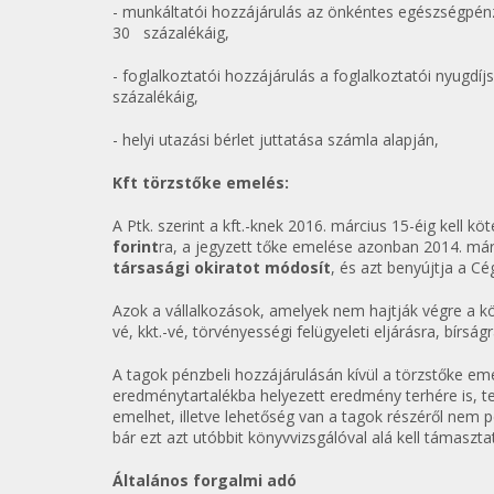
- munkáltatói hozzájárulás az önkéntes egészségpén
30 százalékáig,
- foglalkoztatói hozzájárulás a foglalkoztatói nyugd
százalékáig,
- helyi utazási bérlet juttatása számla alapján,
Kft törzstőke emelés:
A Ptk. szerint a kft.-knek 2016. március 15-éig kell 
forint
ra, a jegyzett tőke emelése azonban 2014. márc
társasági okiratot módosít
, és azt benyújtja a Cé
Azok a vállalkozások, amelyek nem hajtják végre a kö
vé, kkt.-vé, törvényességi felügyeleti eljárásra, bírsá
A tagok pénzbeli hozzájárulásán kívül a törzstőke em
eredménytartalékba helyezett eredmény terhére is, teh
emelhet, illetve lehetőség van a tagok részéről nem p
bár ezt azt utóbbit könyvvizsgálóval alá kell támasztat
Általános forgalmi adó