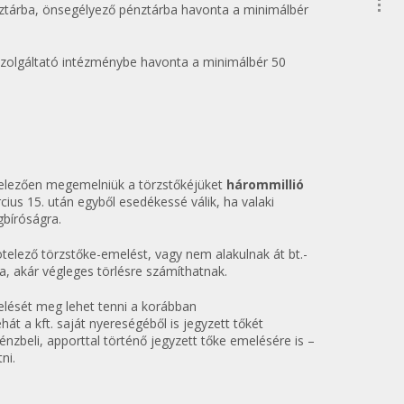
ztárba, önsegélyező pénztárba havonta a minimálbér
íjszolgáltató intézménybe havonta a minimálbér 50
kötelezően megemelniük a törzstőkéjüket
hárommillió
ius 15. után egyből esedékessé válik, ha valaki
gbíróságra.
telező törzstőke-emelést, vagy nem alakulnak át bt.-
gra, akár végleges törlésre számíthatnak.
elését meg lehet tenni a korábban
át a kft. saját nyereségéből is jegyzett tőkét
énzbeli, apporttal történő jegyzett tőke emelésére is –
ni.