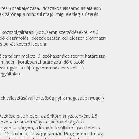
ítés”) szabályozása. Időszakos elszámolás alá eső
zak zárónapja minősül majd, míg jelenleg a fizetés
 közszolgáltatási (közüzemi) szerződésekre. Az új
ő elszámolási időszak esetén kell először alkalmazni,
s 30 -át követő időpont.
 tartalom mellett, új szóhasználat szerint határozza
gy minden, korábban „határozott időre szóló
zelt ügylet az új fogalomrendszer szerint is
egyáltalán.
ek választásával lehetőség nyílik magasabb nyugdíj-
) bekezdése értelmében az önkormányzatonként 2,5
alkozó – az önkormányzati adóhatóság által
ási nyomtatványon, a kisadózó vállalkozások tételes
ott 15 napon belül
vagy január 15-ig jelenti be az