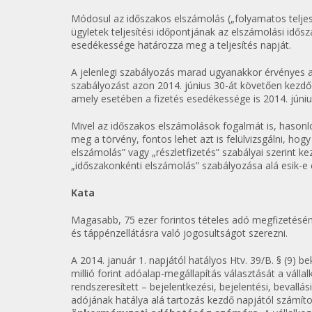
Módosul az időszakos elszámolás („folyamatos teljes
ügyletek teljesítési időpontjának az elszámolási idős
esedékessége határozza meg a teljesítés napját.
A jelenlegi szabályozás marad ugyanakkor érvényes a
szabályozást azon 2014. június 30-át követően kezdőd
amely esetében a fizetés esedékessége is 2014. júniu
Mivel az időszakos elszámolások fogalmát is, hasonló
meg a törvény, fontos lehet azt is felülvizsgálni, ho
elszámolás” vagy „részletfizetés” szabályai szerint ke
„időszakonkénti elszámolás” szabályozása alá esik-e 
Kata
Magasabb, 75 ezer forintos tételes adó megfizetésén
és táppénzellátásra való jogosultságot szerezni.
A 2014. január 1. napjától hatályos Htv. 39/B. § (9
millió forint adóalap-megállapítás választását a váll
rendszeresített – bejelentkezési, bejelentési, bevall
adójának hatálya alá tartozás kezdő napjától számít