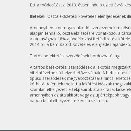
Ezt a módosítást a 2013. évben induló üzleti évről kés
Illetékek: Osztalékfizetési követelés elengedésének i
Amennyiben a nem gazdálkodó szervezetnek minősülő
alapján fennálló, osztalékfizetésre vonatkozó, a tár
a társaságnak 18% ajándékozási illetékfizetési kötele
2014-től a bemutatott követelés elengedés ajándékozá
Tartós befektetési szerződések hordozhatósága
A tartós befektetési szerződések a lekötés megszakít
hitelintézethez áthelyezhetővé válnak. A befektetési sz
típusú szerződések megváltoztatására nincs lehetős
köthető. A fentiek mellett a lekötési időszak megszakí
számlán elhelyezett értékpapírok átalakítása, kicseré
amennyiben az átalakított vagy az új értékpapír vagy
napon belül elhelyezésre kerül a számlán.