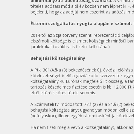
önkormányzati adóhatóság számára.
A vállalko
tételes adózási mód alól év közben nem léphet ki –,
bejelenti, hogy az adóját nem eszerint az adózási mód
Éttermi szolgáltatás nyugta alapján elszámolt
2014-től az Szja-törvény szerinti reprezentáció céljáb
elszámolt költsége is elismert költségnek minősül bank
járulékokat továbbra is fizetni kell utána.)
Behajtási költségátalány
A Ptk. 301/A.§-a (3) bekezdésének új, évközi, előírása
kötelezettséget ír elő a gazdálkodó szervezetek egy
költségátalány 40 Eurónak megfelelő Ft összeg, a tar
tartozás késedelmes fizetése esetén is kb. 12.000 Ft k
ettől eltérő kikötés tétele semmis.
A Számviteli tv. módosított 77.§ (2) és a 81.§ (2) be
behajtási költségátalányt ugyanolyan módon kell els
(befolyáskor), illetve egyéb ráfordításként (a kötelez
Ha nem fizeti meg a vevő a költségátalányt, akkor az el