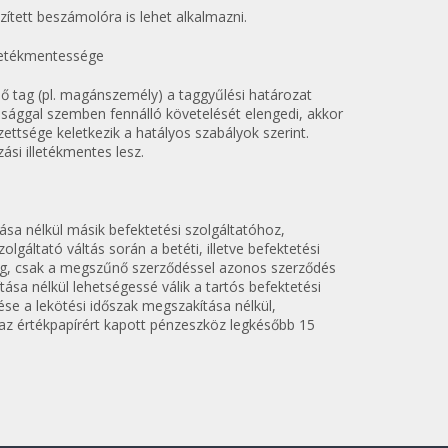
zített beszámolóra is lehet alkalmazni.
lletékmentessége
 tag (pl. magánszemély) a taggyűlési határozat
sasággal szemben fennálló követelését elengedi, akkor
zettsége keletkezik a hatályos szabályok szerint.
si illetékmentes lesz.
ása nélkül másik befektetési szolgáltatóhoz,
olgáltató váltás során a betéti, illetve befektetési
ég, csak a megszűnő szerződéssel azonos szerződés
tása nélkül lehetségessé válik a tartós befektetési
lése a lekötési időszak megszakítása nélkül,
 az értékpapírért kapott pénzeszköz legkésőbb 15