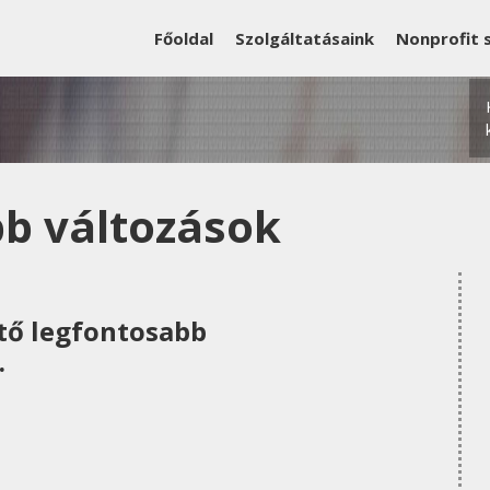
Főoldal
Szolgáltatásaink
Nonprofit 
bb változások
ntő legfontosabb
.