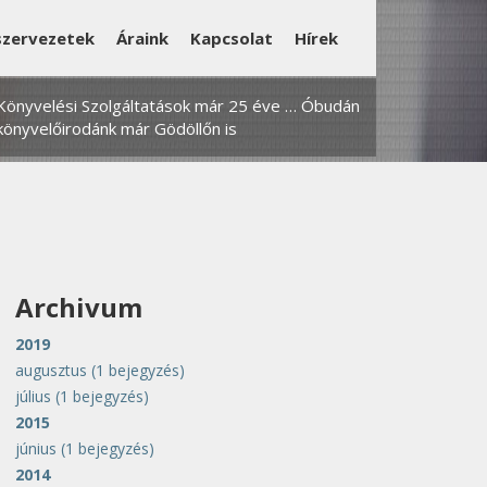
szervezetek
Áraink
Kapcsolat
Hírek
Könyvelési Szolgáltatások már 25 éve … Óbudán
könyvelőirodánk már Gödöllőn is
Archivum
2019
augusztus
(1 bejegyzés)
július
(1 bejegyzés)
2015
június
(1 bejegyzés)
2014