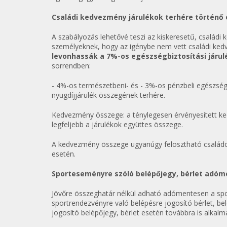
Családi kedvezmény járulékok terhére történő
A szabályozás lehetővé teszi az kiskeresetű, családi
személyeknek, hogy az igénybe nem vett családi ked
levonhassák a 7%-os egészségbiztosítási járulé
sorrendben:
- 4%-os természetbeni- és - 3%-os pénzbeli egészségbi
nyugdíjjárulék összegének terhére.
Kedvezmény összege: a ténylegesen érvényesített ke
legfeljebb a járulékok együttes összege.
A kedvezmény összege ugyanúgy felosztható családon 
esetén.
Sporteseményre szóló belépőjegy, bérlet adó
Jövőre összeghatár nélkül adható adómentesen a spor
sportrendezvényre való belépésre jogosító bérlet, bel
jogosító belépőjegy, bérlet esetén továbbra is alkalm