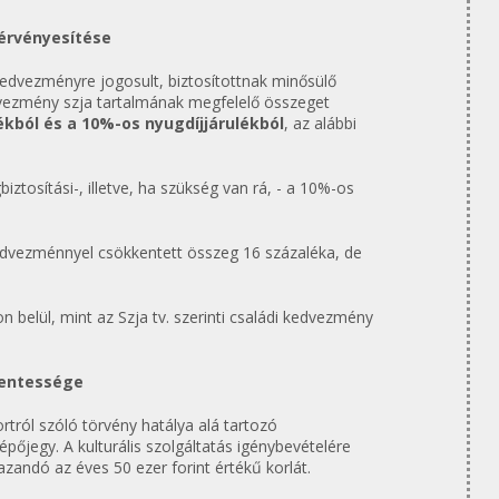
 érvényesítése
 kedvezményre jogosult, biztosítottnak minősülő
vezmény szja tartalmának megfelelő összeget
kból és a 10%-os nyugdíjjárulékból
, az alábbi
ztosítási-, illetve, ha szükség van rá, - a 10%-os
dvezménnyel csökkentett összeg 16 százaléka, de
belül, mint az Szja tv. szerinti családi kedvezmény
mentessége
tról szóló törvény hatálya alá tartozó
épőjegy. A kulturális szolgáltatás igénybevételére
azandó az éves 50 ezer forint értékű korlát.