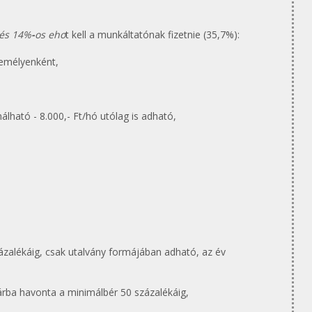
 és 14%
-
os eho
t kell a munkáltatónak fizetnie (35,7%):
zemélyenként,
álható - 8.000,- Ft/hó utólag is adható,
ázalékáig, csak utalvány formájában adható, az év
árba havonta a minimálbér 50 százalékáig,