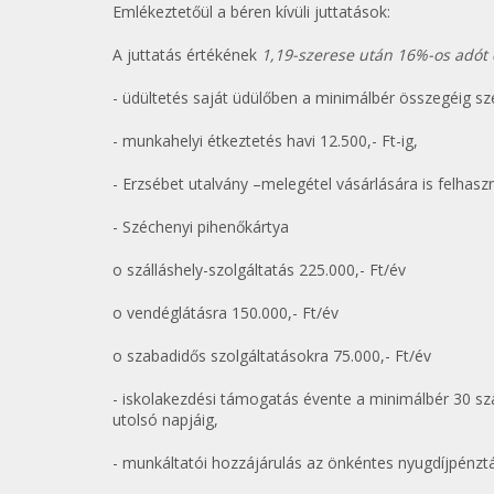
Emlékeztetőül a béren kívüli juttatások:
A juttatás értékének
1,19-szerese után 16%-os adót
- üdültetés saját üdülőben a minimálbér összegéig s
- munkahelyi étkeztetés havi 12.500,- Ft-ig,
- Erzsébet utalvány –melegétel vásárlására is felhaszn
- Széchenyi pihenőkártya
o szálláshely-szolgáltatás 225.000,- Ft/év
o vendéglátásra 150.000,- Ft/év
o szabadidős szolgáltatásokra 75.000,- Ft/év
- iskolakezdési támogatás évente a minimálbér 30 sz
utolsó napjáig,
- munkáltatói hozzájárulás az önkéntes nyugdíjpénzt