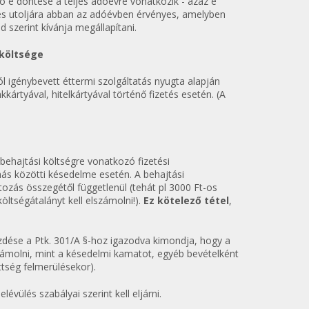
zó e döntése a teljes adóévre vonatkozik - azaz e
 és utoljára abban az adóévben érvényes, amelyben
 szerint kívánja megállapítani.
 költsége
ól igénybevett éttermi szolgáltatás nyugta alapján
kártyával, hitelkártyával történő fizetés esetén. (A
 behajtási költségre vonatkozó fizetési
más közötti késedelme esetén. A behajtási
tozás összegétől függetlenül (tehát pl 3000 Ft-os
öltségátalányt kell elszámolni!).
Ez kötelező tétel
,
kezdése a Ptk. 301/A §-hoz igazodva kimondja, hogy a
zámolni, mint a késedelmi kamatot, egyéb bevételként
ettség felmerülésekor).
évülés szabályai szerint kell eljárni.