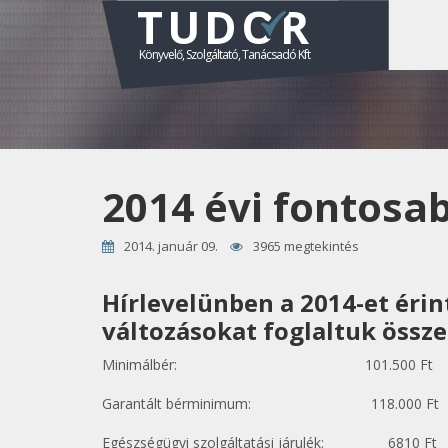
TUDOR
Könyvelő, Szolgáltató, Tanácsadó Kft
2014 évi fontosa
2014. január 09.
3965 megtekintés
Hírlevelünben a 2014-et éri
változásokat foglaltuk össze
Minimálbér: 101.500 Ft
Garantált bérminimum: 118.000 Ft
Egészségügyi szolgáltatási járulék: 6810 Ft